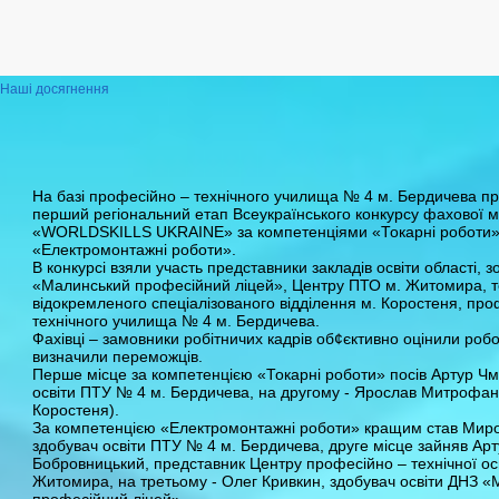
Наші досягнення
На базі професійно – технічного училища № 4 м. Бердичева п
перший регіональний етап Всеукраїнського конкурсу фахової м
«WORLDSKILLS UKRAINE» за компетенціями «Токарні роботи»
«Електромонтажні роботи».
В конкурсі взяли участь представники закладів освіти області, 
«Малинський професійний ліцей», Центру ПТО м. Житомира, т
відокремленого спеціалізованого відділення м. Коростеня, про
технічного училища № 4 м. Бердичева.
Фахівці – замовники робітничих кадрів об¢єктивно оцінили робо
визначили переможців.
Перше місце за компетенцією «Токарні роботи» посів Артур Чм
освіти ПТУ № 4 м. Бердичева, на другому - Ярослав Митрофан
Коростеня).
За компетенцією «Електромонтажні роботи» кращим став Миро
здобувач освіти ПТУ № 4 м. Бердичева, друге місце зайняв Ар
Бобровницький, представник Центру професійно – технічної осв
Житомира, на третьому - Олег Кривкин, здобувач освіти ДНЗ 
професійний ліцей».