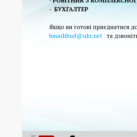
- РОБІТНИК З КОМПЛЕКСНО
- БУХГАЛТЕР
Якщо ви готові приєднатися д
bmashbud@ukr.net
та дзвоніт